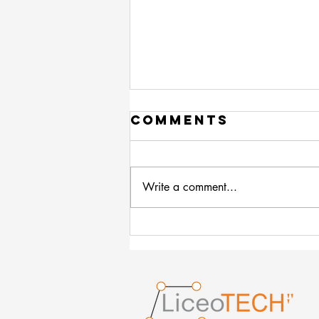
Comments
Write a comment...
¡Te damos la
bienvenida a
liceo.tic!