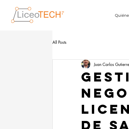
Quiéne
All Posts
Juan Carlos Gutierr
GEST
NEGO
LICE
DE S